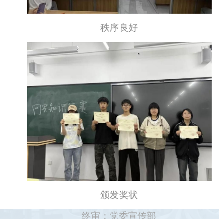
秩序良好
颁发奖状
终审：党委宣传部