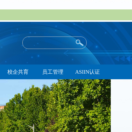
校企共育
员工管理
ASIIN认证