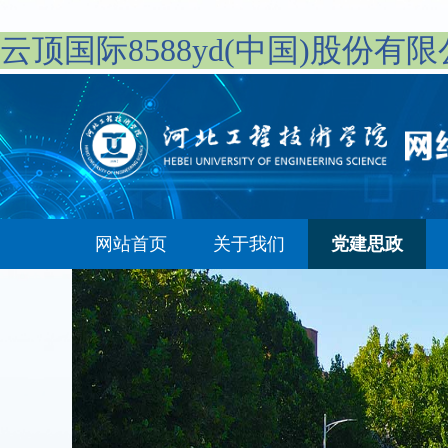
云顶国际8588yd(中国)股份有限公司-Of
网站首页
关于我们
党建思政