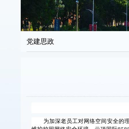
党建思政
为加深老员工对网络空间安全的