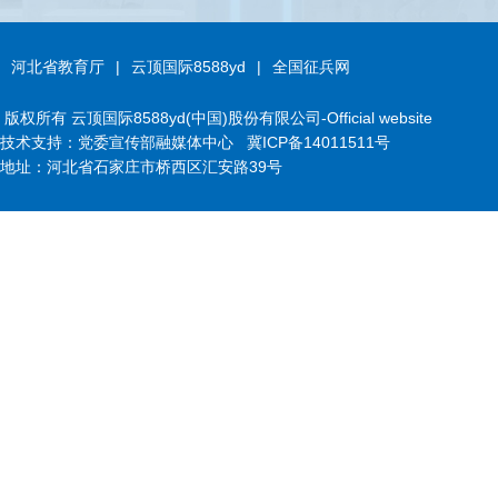
河北省教育厅
|
云顶国际8588yd
|
全国征兵网
版权所有 云顶国际8588yd(中国)股份有限公司-Official website
技术支持：党委宣传部融媒体中心
冀ICP备14011511号
地址：河北省石家庄市桥西区汇安路39号