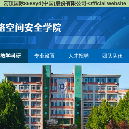
云顶国际8588yd(中国)股份有限公司-Official website
教学科研
专业设置
人才招聘
团队队伍