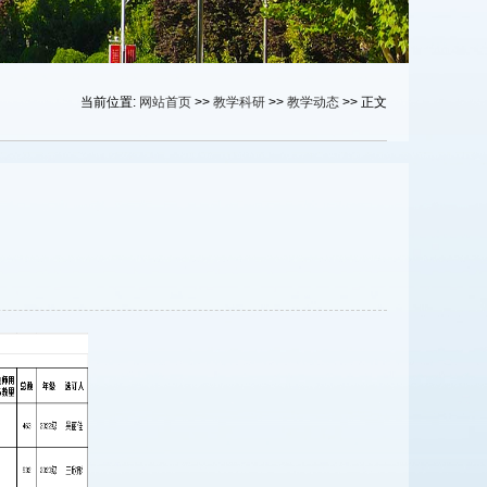
当前位置:
网站首页
>>
教学科研
>>
教学动态
>> 正文