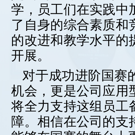
学，员工们在实践中
了自身的综合素质和
的改进和教学水平的
开展。
对于成功进阶国赛
机会，更是公司应用
将全力支持这组员工
障。相信在公司的支