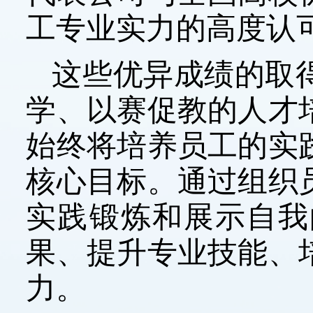
工专业实力的高度认
这些优异成绩的取
学、以赛促教的人才
始终将培养员工的实
核心目标。通过组织
实践锻炼和展示自我
果、提升专业技能、
力。