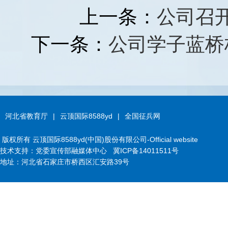
上一条：
公司召开
下一条：
公司学子蓝桥
河北省教育厅
|
云顶国际8588yd
|
全国征兵网
版权所有 云顶国际8588yd(中国)股份有限公司-Official website
技术支持：党委宣传部融媒体中心
冀ICP备14011511号
地址：河北省石家庄市桥西区汇安路39号