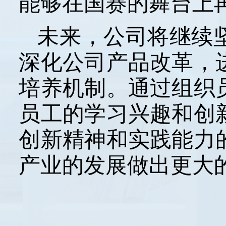
能够在国赛的舞台上
未来，公司将继续
深化公司产品改革，
培养机制。通过组织
员工的学习兴趣和创
创新精神和实践能力
产业的发展做出更大