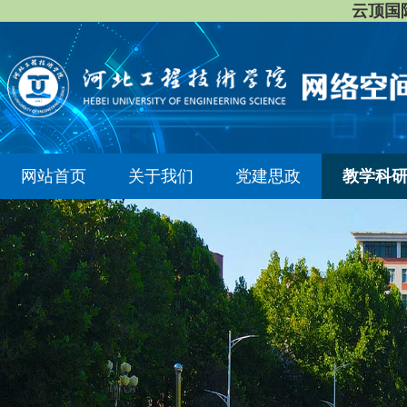
云顶国际8
网站首页
关于我们
党建思政
教学科